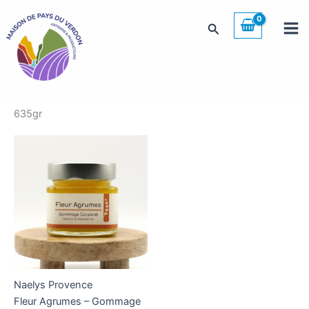
Aller
au
Rechercher
contenu
635gr
Naelys Provence
Fleur Agrumes – Gommage