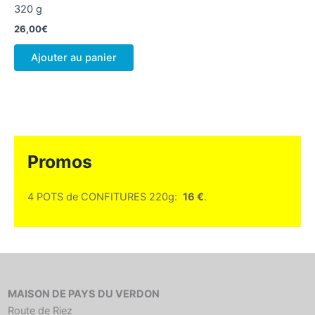
320 g
26,00
€
Ajouter au panier
Promos
4 POTS de CONFITURES 220g:
16 €
.
MAISON DE PAYS DU VERDON
Route de Riez