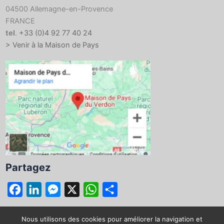
04500 Allemagne-en-Provence
FRANCE
tel
.
+33 (0)4 92 77 40 24
> Venir à la Maison de Pays
Partagez
F
L
M
X
W
P
a
i
e
h
a
c
n
s
a
r
Nous utilisons des cookies pour améliorer la navigation et