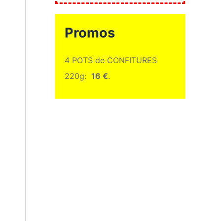
Promos
4 POTS de CONFITURES
220g:
16 €
.