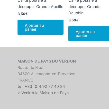
Carte postale à
Carte postale à
découper Grande Abeille
découper Grande
Dauphin
3,50
€
3,50
€
Ajouter au
panier
Ajouter au
panier
MAISON DE PAYS DU VERDON
Route de Riez
04500 Allemagne-en-Provence
FRANCE
tel
.
+33 (0)4 92 77 40 24
> Venir à la Maison de Pays