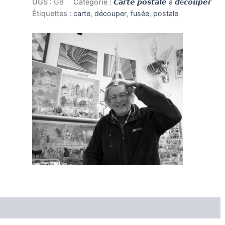
UGS :
G8
Catégorie :
𝘾𝙖𝙧𝙩𝙚 𝙥𝙤𝙨𝙩𝙖𝙡𝙚 à 𝙙é𝙘𝙤𝙪𝙥𝙚𝙧
à
Étiquettes :
carte
,
découper
,
fusée
,
postale
découper
Grande
Fusée