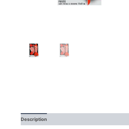
Description
Producteur
Avis (0)