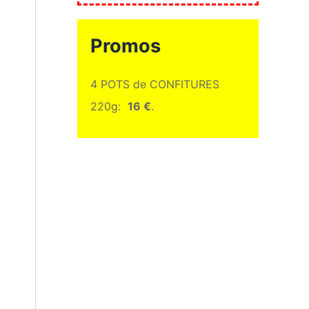
Promos
4 POTS de CONFITURES
220g:
16 €
.