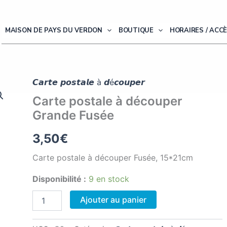
MAISON DE PAYS DU VERDON
BOUTIQUE
HORAIRES / ACC
𝘾𝙖𝙧𝙩𝙚 𝙥𝙤𝙨𝙩𝙖𝙡𝙚 à 𝙙é𝙘𝙤𝙪𝙥𝙚𝙧
Carte postale à découper
Grande Fusée
3,50
€
Carte postale à découper Fusée, 15*21cm
Disponibilité :
9 en stock
quantité
Ajouter au panier
de
Carte
postale