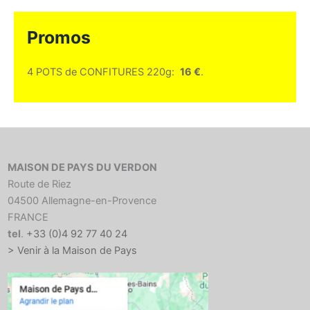
Promos
4 POTS de CONFITURES 220g:
16 €
.
MAISON DE PAYS DU VERDON
Route de Riez
04500 Allemagne-en-Provence
FRANCE
tel
.
+33 (0)4 92 77 40 24
> Venir à la Maison de Pays