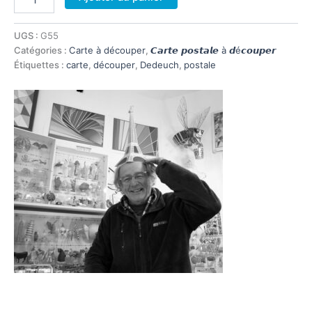
de
Carte
postale
UGS :
G55
à
Catégories :
Carte à découper
,
𝘾𝙖𝙧𝙩𝙚 𝙥𝙤𝙨𝙩𝙖𝙡𝙚 à 𝙙é𝙘𝙤𝙪𝙥𝙚𝙧
découper
Étiquettes :
carte
,
découper
,
Dedeuch
,
postale
Grande
Dedeuch