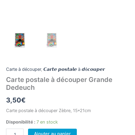
Carte à découper
,
𝘾𝙖𝙧𝙩𝙚 𝙥𝙤𝙨𝙩𝙖𝙡𝙚 à 𝙙é𝙘𝙤𝙪𝙥𝙚𝙧
Carte postale à découper Grande
Dedeuch
3,50
€
Carte postale à découper Zèbre, 15*21cm
Disponibilité :
7 en stock
quantité
Ajouter au panier