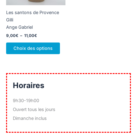
la
Les santons de Provence
page
Gilli
du
Ange Gabriel
produit
Plage
9,00
€
–
11,00
€
de
Ce
prix :
Choix des options
produit
9,00€
à
a
11,00€
plusieurs
variations.
Les
Horaires
options
peuvent
9h30-19h00
être
Ouvert tous les jours
choisies
sur
Dimanche inclus
la
page