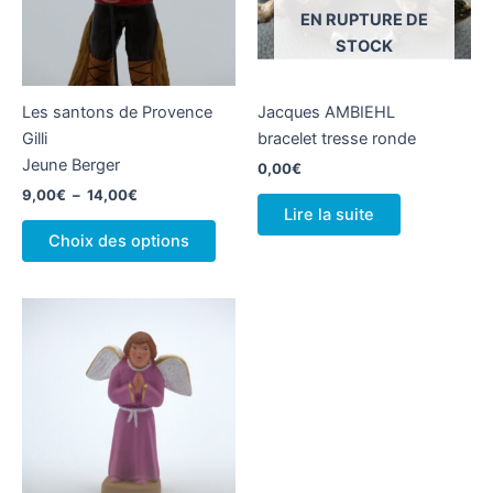
EN RUPTURE DE
STOCK
Les santons de Provence
Jacques AMBIEHL
Gilli
bracelet tresse ronde
Jeune Berger
0,00
€
Plage
9,00
€
–
14,00
€
de
Lire la suite
Ce
prix :
Choix des options
produit
9,00€
à
a
14,00€
plusieurs
variations.
Les
options
peuvent
être
choisies
sur