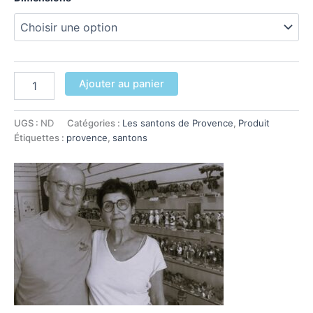
prix :
9,00€
à
quantité
Ajouter au panier
de
14,00€
Chasseur
UGS :
ND
Catégories :
Les santons de Provence
,
Produit
Étiquettes :
provence
,
santons