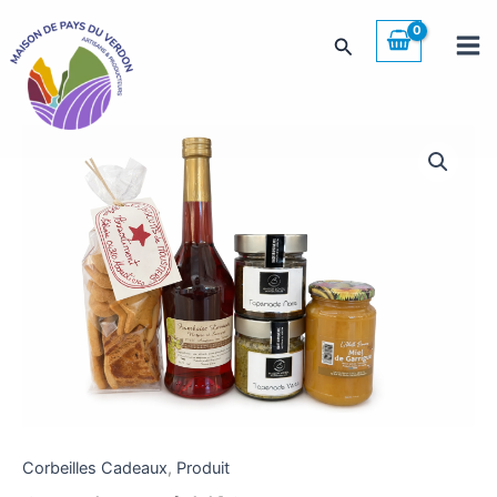
Aller
au
Rechercher
contenu
Corbeilles Cadeaux
,
Produit