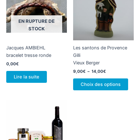
EN RUPTURE DE
STOCK
Jacques AMBIEHL
Les santons de Provence
bracelet tresse ronde
Gilli
Vieux Berger
0,00
€
Plage
9,00
€
–
14,00
€
de
Lire la suite
Ce
prix :
Choix des options
produ
9,00€
à
a
14,00€
plusi
variat
Les
optio
peuv
être