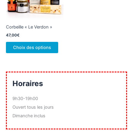
chois
sur
la
Corbeille « Le Verdon »
page
du
47,00
€
produ
Ce
Choix des options
produit
a
plusieurs
variations.
Les
Horaires
options
peuvent
9h30-19h00
être
Ouvert tous les jours
choisies
sur
Dimanche inclus
la
page