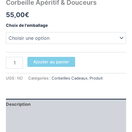
Corbeille Apéritif & Douceurs
55,00
€
Choix de l'emballage
quantité
Ajouter au panier
de
Corbeille
Apéritif
UGS :
ND
Catégories :
Corbeilles Cadeaux
,
Produit
&
Douceurs
Description
Informations complémentaires
Avis (0)