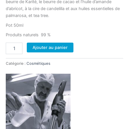
beurre de Karité, le beurre de cacao et l’huile d’amande
d’abricot, à la cire de candelilla et aux huiles essentielles de
palmarosa, et tea tree.
Pot 50ml
Produits naturels 99 %
quantité
Ajouter au panier
de
Crème
réparatrice
Catégorie :
Cosmétiques
Cocomain