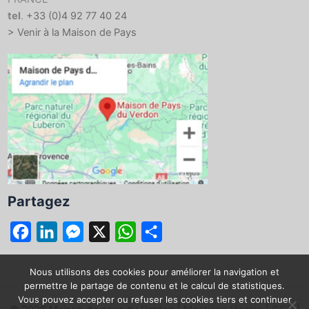
tel
.
+33 (0)4 92 77 40 24
> Venir à la Maison de Pays
Partagez
F
L
M
X
W
P
a
i
e
h
a
c
n
s
a
r
Nous utilisons des cookies pour améliorer la navigation et
permettre le partage de contenu et le calcul de statistiques.
e
k
s
t
t
Vous pouvez accepter ou refuser les cookies tiers et continuer