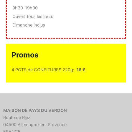
9h30-19h00
Ouvert tous les jours
Dimanche inclus
Promos
4 POTS de CONFITURES 220g:
16 €
.
MAISON DE PAYS DU VERDON
Route de Riez
04500 Allemagne-en-Provence
FRANCE