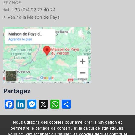
FRANCE
tel
.
+33 (0)4 92 77 40 24
> Venir à la Maison de Pays
Partagez
F
L
M
X
W
P
a
i
e
h
a
c
n
s
a
r
Nous utilisons des cookies pour améliorer la navigation et
permettre le partage de contenu et le calcul de statistiques.
e
k
s
t
t
Vous pouvez accepter ou refuser les cookies tiers et continuer