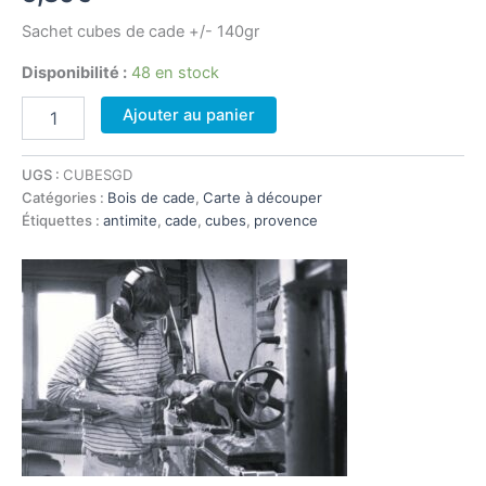
Sachet cubes de cade +/- 140gr
Disponibilité :
48 en stock
quantité
Ajouter au panier
de
Grand
sachet
UGS :
CUBESGD
de
Catégories :
Bois de cade
,
Carte à découper
cubes
Étiquettes :
antimite
,
cade
,
cubes
,
provence
de
cade