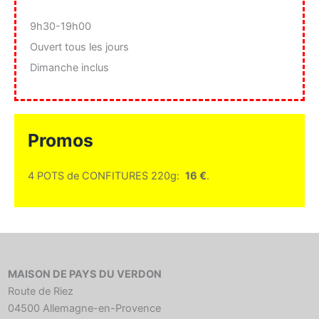
9h30-19h00
Ouvert tous les jours
Dimanche inclus
Promos
4 POTS de CONFITURES 220g:
16 €
.
MAISON DE PAYS DU VERDON
Route de Riez
04500 Allemagne-en-Provence