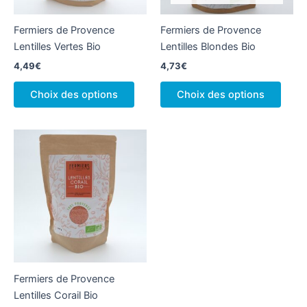
Fermiers de Provence
Fermiers de Provence
Lentilles Vertes Bio
Lentilles Blondes Bio
4,49
€
4,73
€
Ce
Ce
Choix des options
Choix des options
produit
produ
a
a
plusieurs
plusi
variations.
variat
Les
Les
options
optio
peuvent
peuv
être
être
choisies
chois
sur
sur
la
la
Fermiers de Provence
page
page
Lentilles Corail Bio
du
du