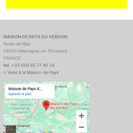
MAISON DE PAYS DU VERDON
Route de Riez
04500 Allemagne-en-Provence
FRANCE
tel
.
+33 (0)4 92 77 40 24
> Venir à la Maison de Pays