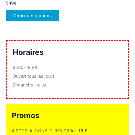
produit
produ
5,19
€
Ce
Choix des options
produit
a
plusieurs
variations.
Les
Horaires
options
peuvent
9h30-19h00
être
Ouvert tous les jours
choisies
sur
Dimanche inclus
la
page
du
produit
Promos
4 POTS de CONFITURES 220g:
16 €
.