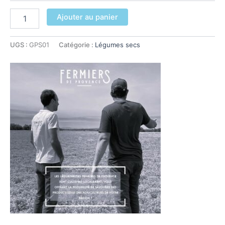
quantité
Ajouter au panier
de
Haricots
Rouges
UGS :
GPS01
Catégorie :
Légumes secs