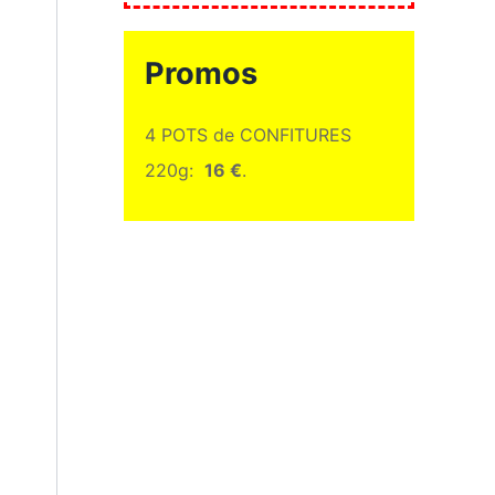
Promos
4 POTS de CONFITURES
220g:
16 €
.