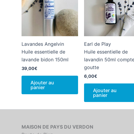
Lavandes Angelvin
Earl de Play
Huile essentielle de
Huile essentielle de
lavande bidon 150ml
lavandin 50ml compt
goutte
39,00
€
6,00
€
Ajouter au
panier
Ajouter au
panier
MAISON DE PAYS DU VERDON