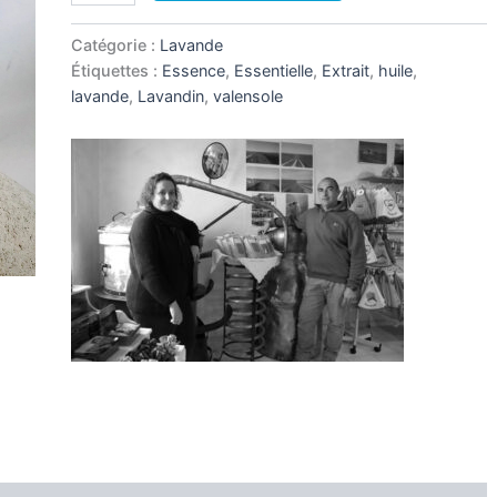
Huile
essentielle
Catégorie :
Lavande
de
Étiquettes :
Essence
,
Essentielle
,
Extrait
,
huile
,
lavandin
lavande
,
Lavandin
,
valensole
125ml