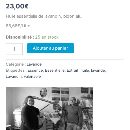
23,00
€
Huile essentielle de lavandin, bidon alu.
66,66€/Litre
Disponibilité :
25 en stock
quantité
Ajouter au panier
de
Huile
essentielle
Catégorie :
Lavande
de
Étiquettes :
Essence
,
Essentielle
,
Extrait
,
huile
,
lavande
,
lavandin
Lavandin
,
valensole
bidon
300ml