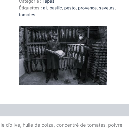
Catégorie :
Tapas
Tomates
Étiquettes :
ail
,
basilic
,
pesto
,
provence
,
saveurs
,
Confites
tomates
180gr
Producteur
Avis (0)
ile d’olive, huile de colza, concentré de tomates, poivre