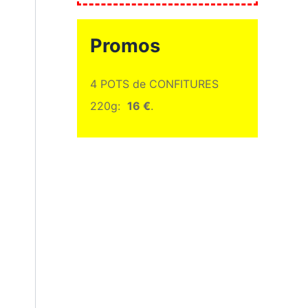
Promos
4 POTS de CONFITURES
220g:
16 €
.