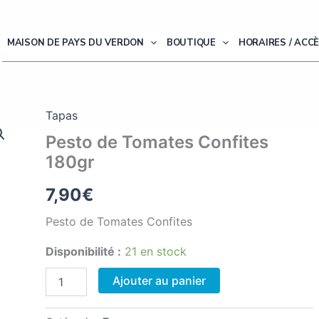
MAISON DE PAYS DU VERDON
BOUTIQUE
HORAIRES / ACC
Tapas
Pesto de Tomates Confites
180gr
7,90
€
Pesto de Tomates Confites
Disponibilité :
21 en stock
quantité
Ajouter au panier
de
Pesto
de