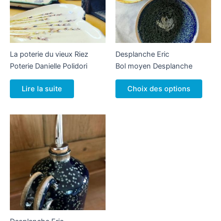
La poterie du vieux Riez
Desplanche Eric
Poterie Danielle Polidori
Bol moyen Desplanche
Ce
Lire la suite
Choix des options
produ
a
plusi
variat
Les
optio
peuv
être
chois
sur
la