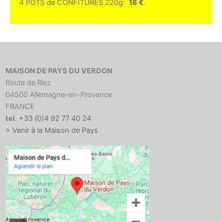
4 POTS de CONFITURES 220g:
16 €
.
MAISON DE PAYS DU VERDON
Route de Riez
04500 Allemagne-en-Provence
FRANCE
tel
.
+33 (0)4 92 77 40 24
> Venir à la Maison de Pays