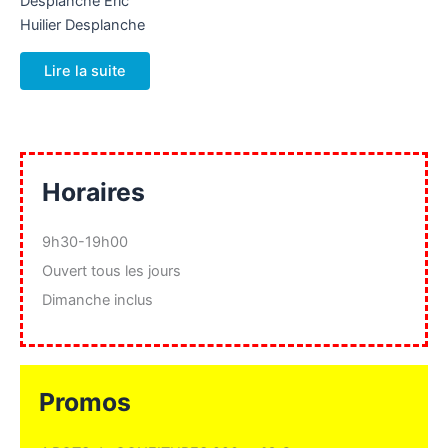
Desplanche Eric
page
Huilier Desplanche
du
produ
Lire la suite
Horaires
9h30-19h00
Ouvert tous les jours
Dimanche inclus
Promos