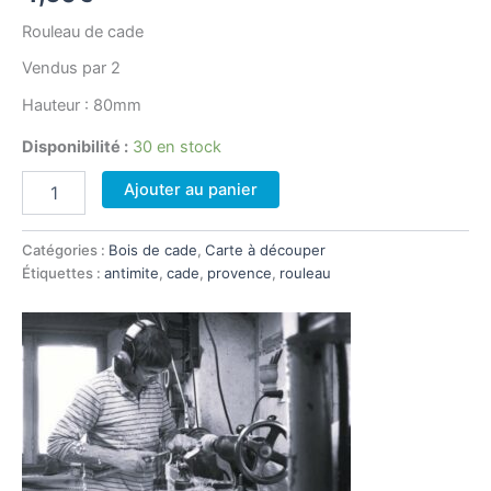
Rouleau de cade
Vendus par 2
Hauteur : 80mm
Disponibilité :
30 en stock
quantité
Ajouter au panier
de
Rouleau
armoire
Catégories :
Bois de cade
,
Carte à découper
en
Étiquettes :
antimite
,
cade
,
provence
,
rouleau
bois
de
cade
X
2