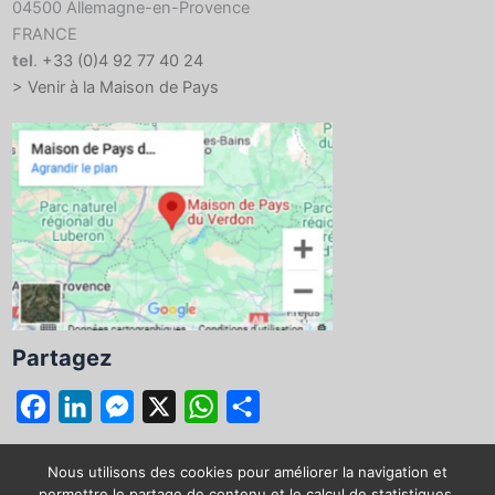
04500 Allemagne-en-Provence
FRANCE
tel
.
+33 (0)4 92 77 40 24
> Venir à la Maison de Pays
Partagez
F
L
M
X
W
P
a
i
e
h
a
c
n
s
a
r
Nous utilisons des cookies pour améliorer la navigation et
permettre le partage de contenu et le calcul de statistiques.