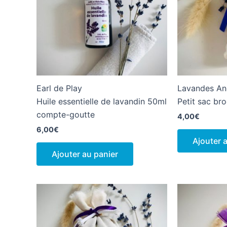
Earl de Play
Lavandes An
Huile essentielle de lavandin 50ml
Petit sac br
compte-goutte
4,00
€
6,00
€
Ajouter 
Ajouter au panier