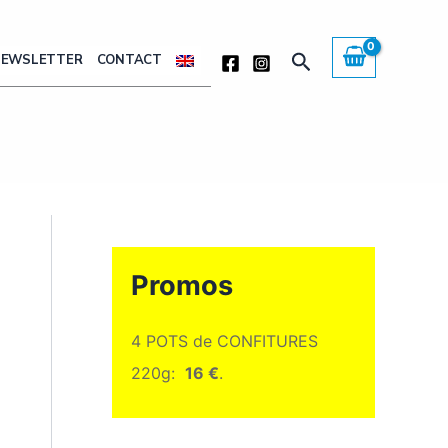
Rechercher
NEWSLETTER
CONTACT
Promos
4 POTS de CONFITURES
220g:
16 €
.