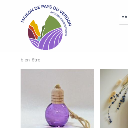
Aller
au
MA
contenu
bien-être