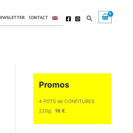
Rechercher
NEWSLETTER
CONTACT
Promos
4 POTS de CONFITURES
220g:
16 €
.