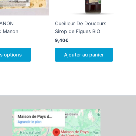
 MANON
Cueilleur De Douceurs
c Manon
Sirop de Figues BIO
9,40
€
Ce
s options
Ajouter au panier
produit
a
plusieurs
variations.
Les
options
peuvent
être
choisies
sur
la