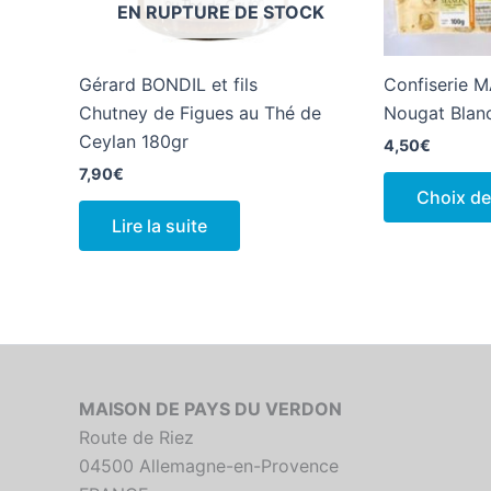
EN RUPTURE DE STOCK
Gérard BONDIL et fils
Confiserie
Chutney de Figues au Thé de
Nougat Blan
Ceylan 180gr
4,50
€
7,90
€
Choix de
Lire la suite
MAISON DE PAYS DU VERDON
Route de Riez
04500 Allemagne-en-Provence