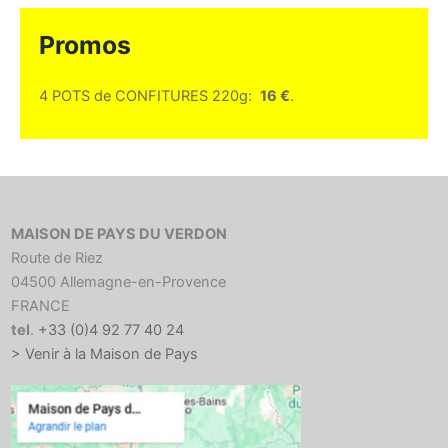
Promos
4 POTS de CONFITURES 220g:
16 €
.
MAISON DE PAYS DU VERDON
Route de Riez
04500 Allemagne-en-Provence
FRANCE
tel
.
+33 (0)4 92 77 40 24
> Venir à la Maison de Pays