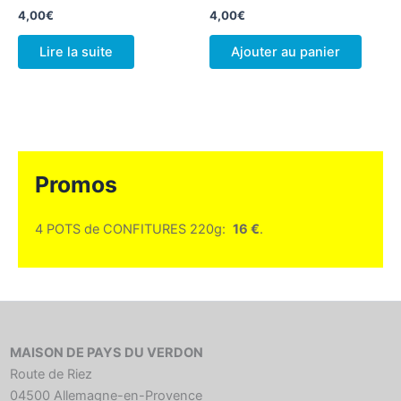
4,00
€
4,00
€
Lire la suite
Ajouter au panier
Promos
4 POTS de CONFITURES 220g:
16 €
.
MAISON DE PAYS DU VERDON
Route de Riez
04500 Allemagne-en-Provence