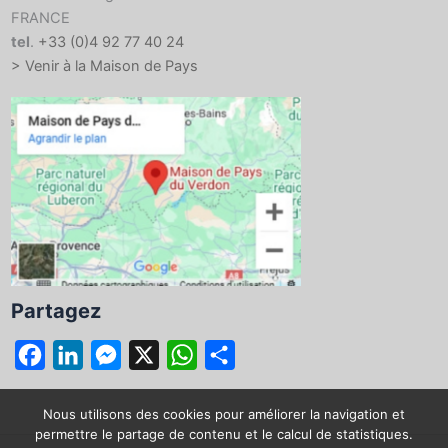
FRANCE
tel
.
+33 (0)4 92 77 40 24
> Venir à la Maison de Pays
Partagez
F
L
M
X
W
P
a
i
e
h
a
c
n
s
a
r
Nous utilisons des cookies pour améliorer la navigation et
permettre le partage de contenu et le calcul de statistiques.
e
k
s
t
t