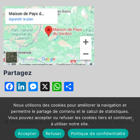
Partagez
F
L
M
X
W
P
a
i
e
h
a
c
n
s
a
r
Nous utilisons des cookies pour améliorer la navigation et
permettre le partage de contenu et le calcul de statistiques.
e
k
s
t
t
Vous pouvez accepter ou refuser les cookies tiers et continuer
© 2026 Maison de pays du Verdon |
Legal Notice
|
Terms and
b
e
e
s
a
à utiliser notre site.
Conditions
|
Privacy Policy
o
d
n
A
g
Accepter
Refuser
Politique de confidentialité