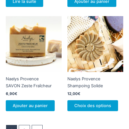
Lire la suite
Ajouter au panier
Naelys Provence
Naelys Provence
SAVON Zeste Fraîcheur
Shampoing Solide
6,90
€
12,00
€
Ce
Ajouter au panier
Choix des options
produ
a
plusi
variat