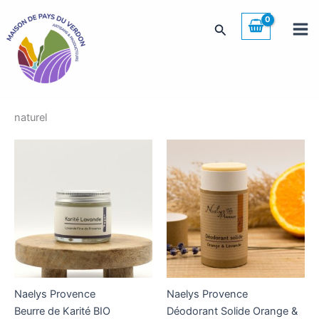
Aller
au
Rechercher
contenu
naturel
Naelys Provence
Naelys Provence
Beurre de Karité BIO
Déodorant Solide Orange &