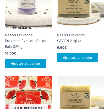
options
optio
peuvent
peuv
être
être
choisies
chois
sur
sur
la
la
Naelys Provence
Naelys Provence
page
page
Provence Evasion-Sel de
SAVON Argilys
du
du
Bain 320 g
produit
produ
6,90
€
16,00
€
Ajouter au panier
Ajouter au panier
EN RUPTURE DE