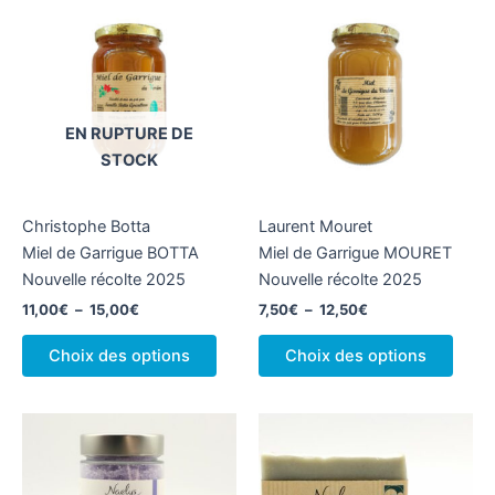
EN RUPTURE DE
STOCK
Christophe Botta
Laurent Mouret
Miel de Garrigue BOTTA
Miel de Garrigue MOURET
Nouvelle récolte 2025
Nouvelle récolte 2025
Plage
Plage
11,00
€
–
15,00
€
7,50
€
–
12,50
€
de
de
Ce
Ce
prix :
prix :
Choix des options
Choix des options
produit
produ
11,00€
7,50€
à
à
a
a
15,00€
12,50€
plusieurs
plusi
variations.
variat
Les
Les