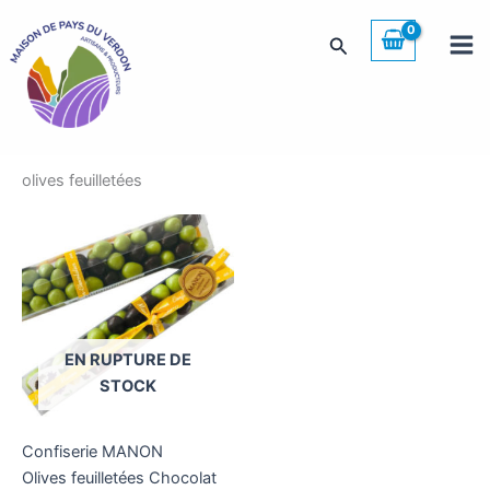
Aller
au
Rechercher
contenu
olives feuilletées
EN RUPTURE DE
STOCK
Confiserie MANON
Olives feuilletées Chocolat