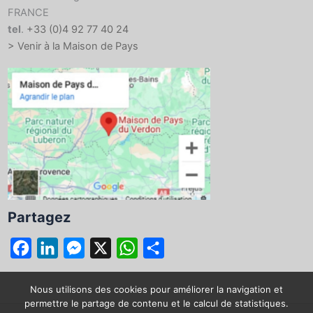
FRANCE
tel
.
+33 (0)4 92 77 40 24
> Venir à la Maison de Pays
Partagez
F
L
M
X
W
P
a
i
e
h
a
c
n
s
a
r
Nous utilisons des cookies pour améliorer la navigation et
permettre le partage de contenu et le calcul de statistiques.
e
k
s
t
t