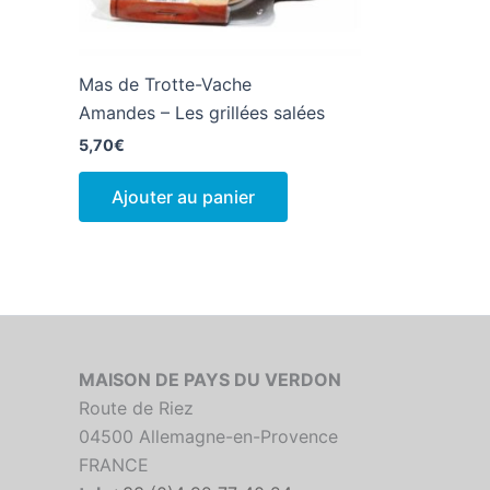
Mas de Trotte-Vache
Amandes – Les grillées salées
5,70
€
Ajouter au panier
MAISON DE PAYS DU VERDON
Route de Riez
04500 Allemagne-en-Provence
FRANCE