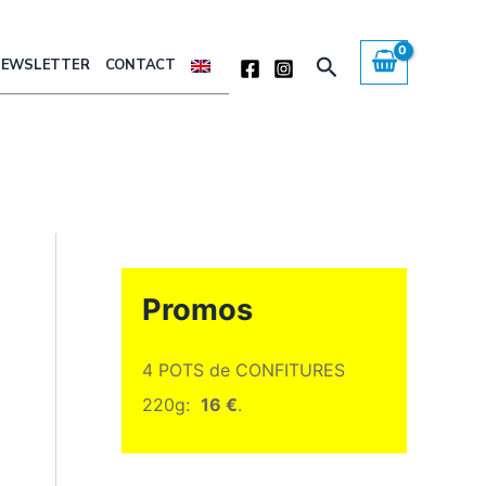
Rechercher
NEWSLETTER
CONTACT
Promos
4 POTS de CONFITURES
220g:
16 €
.