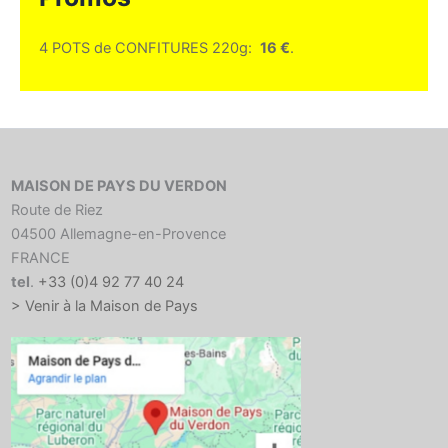
4 POTS de CONFITURES 220g:
16 €
.
MAISON DE PAYS DU VERDON
Route de Riez
04500 Allemagne-en-Provence
FRANCE
tel
.
+33 (0)4 92 77 40 24
> Venir à la Maison de Pays