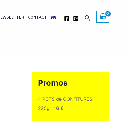
Rechercher
NEWSLETTER
CONTACT
Promos
4 POTS de CONFITURES
220g:
16 €
.