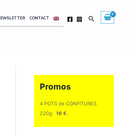
Rechercher
NEWSLETTER
CONTACT
Promos
4 POTS de CONFITURES
220g:
16 €
.