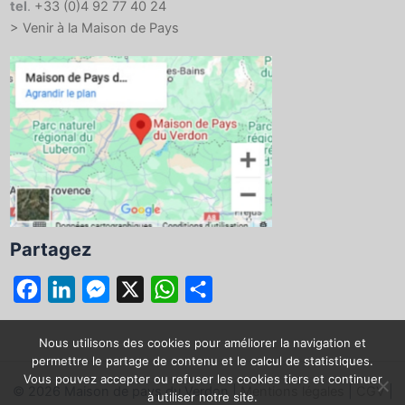
tel
.
+33 (0)4 92 77 40 24
> Venir à la Maison de Pays
Partagez
F
L
M
X
W
P
a
i
e
h
a
c
n
s
a
r
Nous utilisons des cookies pour améliorer la navigation et
permettre le partage de contenu et le calcul de statistiques.
e
k
s
t
t
Vous pouvez accepter ou refuser les cookies tiers et continuer
© 2026 Maison de pays du Verdon |
Mentions légales
|
CGV
|
b
e
e
s
a
à utiliser notre site.