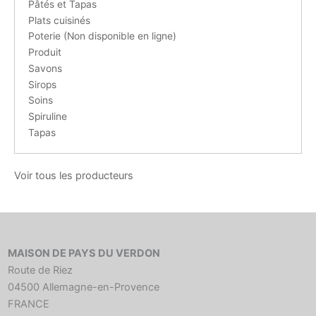
Pâtés et Tapas
Plats cuisinés
Poterie (Non disponible en ligne)
Produit
Savons
Sirops
Soins
Spiruline
Tapas
Voir tous les producteurs
MAISON DE PAYS DU VERDON
Route de Riez
04500 Allemagne-en-Provence
FRANCE