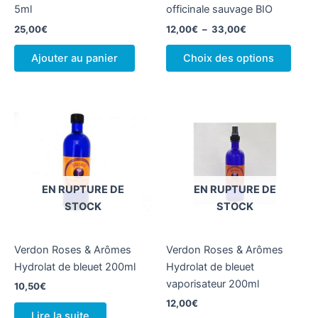
5ml
officinale sauvage BIO
Plage
25,00
€
12,00
€
–
33,00
€
de
Ce
prix :
Ajouter au panier
Choix des options
produ
12,00€
à
a
33,00€
plusi
variat
Les
optio
peuv
être
EN RUPTURE DE
EN RUPTURE DE
chois
STOCK
STOCK
sur
la
Verdon Roses & Arômes
Verdon Roses & Arômes
page
Hydrolat de bleuet 200ml
Hydrolat de bleuet
du
vaporisateur 200ml
produ
10,50
€
12,00
€
Lire la suite