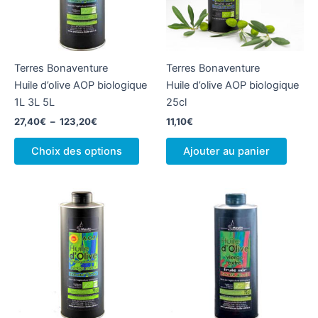
Terres Bonaventure
Terres Bonaventure
Huile d’olive AOP biologique
Huile d’olive AOP biologique
1L 3L 5L
25cl
Plage
27,40
€
–
123,20
€
11,10
€
de
Ce
prix :
Choix des options
Ajouter au panier
produit
27,40€
à
a
123,20€
plusieurs
variations.
Les
options
peuvent
être
choisies
sur