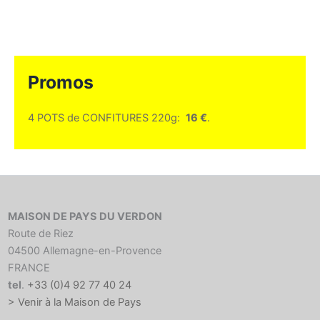
Promos
4 POTS de CONFITURES 220g:
16 €
.
MAISON DE PAYS DU VERDON
Route de Riez
04500 Allemagne-en-Provence
FRANCE
tel
.
+33 (0)4 92 77 40 24
> Venir à la Maison de Pays