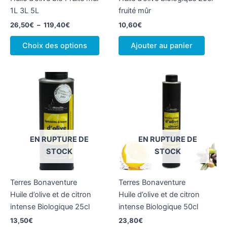
1L 3L 5L
fruité mûr
Plage
26,50
€
–
119,40
€
10,60
€
de
Ce
prix :
Choix des options
Ajouter au panier
produit
26,50€
à
a
119,40€
plusieurs
variations.
Les
options
peuvent
être
EN RUPTURE DE
EN RUPTURE DE
choisies
STOCK
STOCK
sur
la
Terres Bonaventure
Terres Bonaventure
page
Huile d’olive et de citron
Huile d’olive et de citron
du
intense Biologique 25cl
intense Biologique 50cl
produit
13,50
€
23,80
€