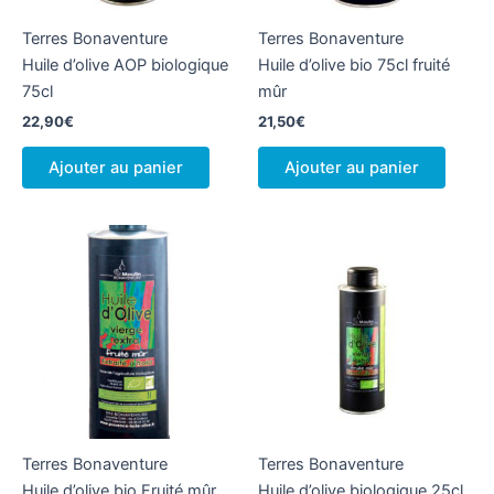
la
Terres Bonaventure
Terres Bonaventure
page
Huile d’olive AOP biologique
Huile d’olive bio 75cl fruité
du
75cl
mûr
produit
22,90
€
21,50
€
Ajouter au panier
Ajouter au panier
Terres Bonaventure
Terres Bonaventure
Huile d’olive bio Fruité mûr
Huile d’olive biologique 25cl