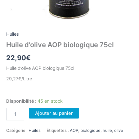
Huiles
Huile d’olive AOP biologique 75cl
22,90
€
Huile d’olive AOP biologique 75cl
29,27€/Litre
Disponibilité :
45 en stock
quantité
Ajouter au panier
de
Huile
d'olive
Catégorie :
Huiles
Étiquettes :
AOP
,
biologique
,
huile
,
olive
AOP