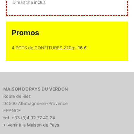
Dimanche inclus
Promos
4 POTS de CONFITURES 220g:
16 €
.
MAISON DE PAYS DU VERDON
Route de Riez
04500 Allemagne-en-Provence
FRANCE
tel
.
+33 (0)4 92 77 40 24
> Venir à la Maison de Pays