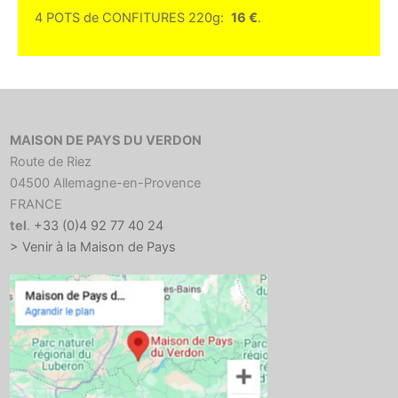
4 POTS de CONFITURES 220g:
16 €
.
MAISON DE PAYS DU VERDON
Route de Riez
04500 Allemagne-en-Provence
FRANCE
tel
.
+33 (0)4 92 77 40 24
> Venir à la Maison de Pays