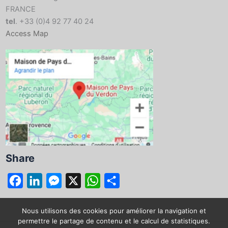
FRANCE
tel
. +33 (0)4 92 77 40 24
Access Map
Share
F
L
M
X
W
S
a
i
e
h
h
c
n
s
a
a
Nous utilisons des cookies pour améliorer la navigation et
permettre le partage de contenu et le calcul de statistiques.
e
k
s
t
r