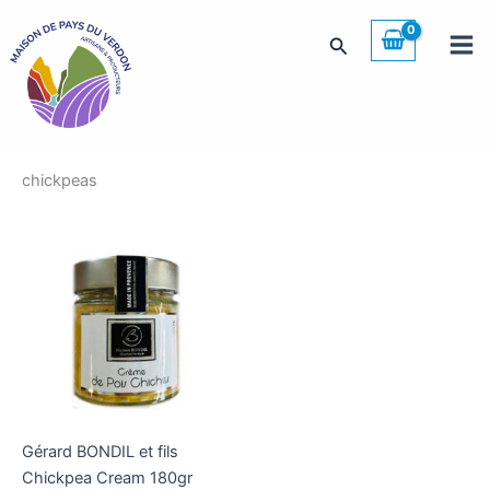
Skip
to
Search
content
chickpeas
Gérard BONDIL et fils
Chickpea Cream 180gr