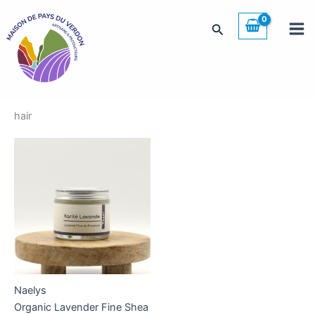
Skip
to
Search
content
hair
Naelys
Organic Lavender Fine Shea