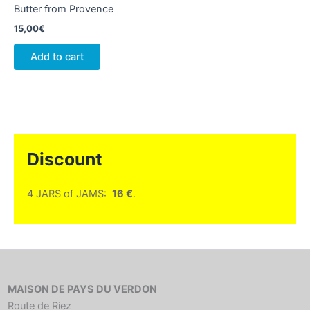
Butter from Provence
15,00
€
Add to cart
Discount
4 JARS of JAMS:
16 €
.
MAISON DE PAYS DU VERDON
Route de Riez