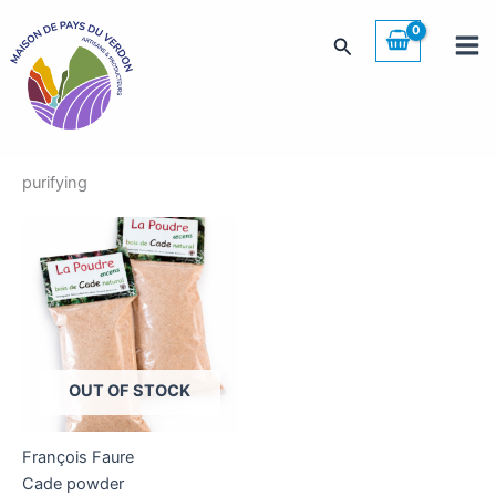
Skip
to
Search
content
purifying
OUT OF STOCK
François Faure
Cade powder