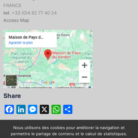
FRANCE
tel
. +33 (0)4 92 77 40 24
Access Map
Share
F
L
M
X
W
S
a
i
e
h
h
c
n
s
a
a
Nous utilisons des cookies pour améliorer la navigation et
permettre le partage de contenu et le calcul de statistiques.
e
k
s
t
r