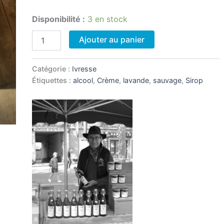
Disponibilité :
3 en stock
quantité
Ajouter au panier
de
Crème
de
Catégorie :
Ivresse
Lavande
Étiquettes :
alcool
,
Crème
,
lavande
,
sauvage
,
Sirop
Fine