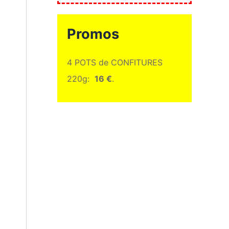
Promos
4 POTS de CONFITURES
220g:
16 €
.