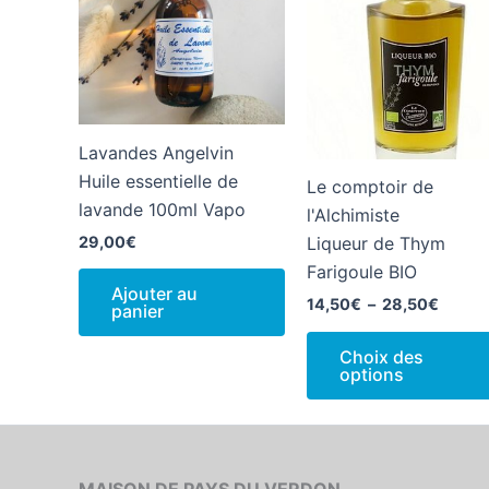
Lavandes Angelvin
Huile essentielle de
Le comptoir de
lavande 100ml Vapo
l'Alchimiste
29,00
€
Liqueur de Thym
Farigoule BIO
Ajouter au
Plage
14,50
€
–
28,50
€
panier
de
prix :
Choix des
14,50
options
à
28,50
MAISON DE PAYS DU VERDON