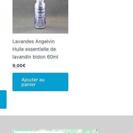
Lavandes Angelvin
Huile essentielle de
lavandin bidon 60ml
9,00
€
Ajouter au
panier
Ce
€
produit
a
€
plusieurs
variations.
Les