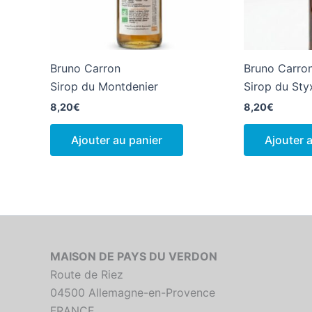
Bruno Carron
Bruno Carro
Sirop du Montdenier
Sirop du Sty
8,20
€
8,20
€
Ajouter au panier
Ajouter 
MAISON DE PAYS DU VERDON
Route de Riez
04500 Allemagne-en-Provence
FRANCE