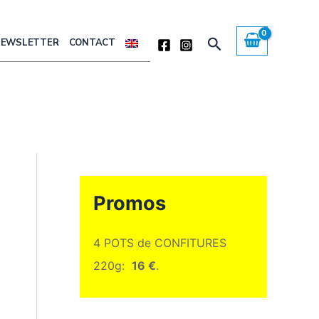
Rechercher
NEWSLETTER
CONTACT
Promos
4 POTS de CONFITURES
220g:
16 €
.