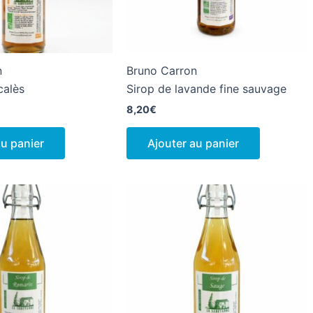
n
Bruno Carron
calès
Sirop de lavande fine sauvage
8,20
€
au panier
Ajouter au panier