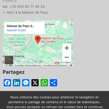
FRANCE
tel
.
+33 (0)4 92 77 40 24
> Venir à la Maison de Pays
Partagez
F
L
M
X
W
P
a
i
e
h
a
c
n
s
a
r
Nous utilisons des cookies pour améliorer la navigation et
permettre le partage de contenu et le calcul de statistiques.
e
k
s
t
t
Vous pouvez accepter ou refuser les cookies tiers et continuer