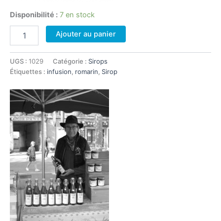
Disponibilité :
7 en stock
quantité
Ajouter au panier
de
Sirop
de
UGS :
1029
Catégorie :
Sirops
romarin
Étiquettes :
infusion
,
romarin
,
Sirop