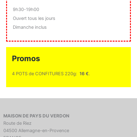
9h30-19h00
Ouvert tous les jours
Dimanche inclus
Promos
4 POTS de CONFITURES 220g:
16 €
.
MAISON DE PAYS DU VERDON
Route de Riez
04500 Allemagne-en-Provence