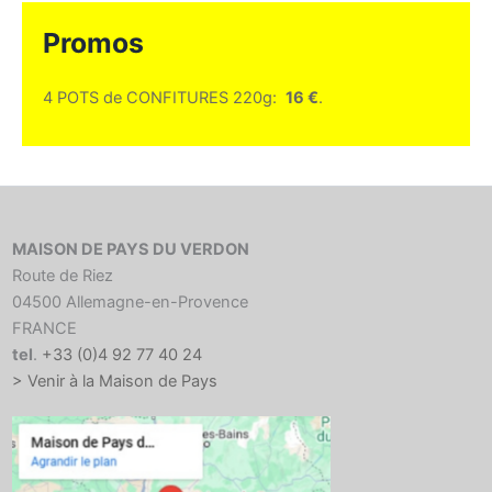
Promos
4 POTS de CONFITURES 220g:
16 €
.
MAISON DE PAYS DU VERDON
Route de Riez
04500 Allemagne-en-Provence
FRANCE
tel
.
+33 (0)4 92 77 40 24
> Venir à la Maison de Pays