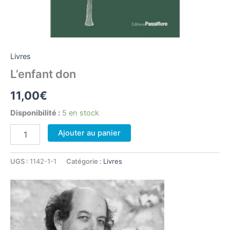
Livres
L’enfant don
11,00
€
Disponibilité :
5 en stock
quantité
Ajouter au panier
de
L'enfant
don
UGS :
1142-1-1
Catégorie :
Livres