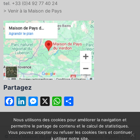
tel
.
+33 (0)4 92 77 40 24
> Venir à la Maison de Pays
Partagez
F
L
M
X
W
P
a
i
e
h
a
c
n
s
a
r
Nous utilisons des cookies pour améliorer la navigation et
permettre le partage de contenu et le calcul de statistiques.
e
k
s
t
t
Vous pouvez accepter ou refuser les cookies tiers et continuer
© 2026 Maison de pays du Verdon |
Mentions légales
|
CGV
|
b
e
e
s
a
à utiliser notre site.