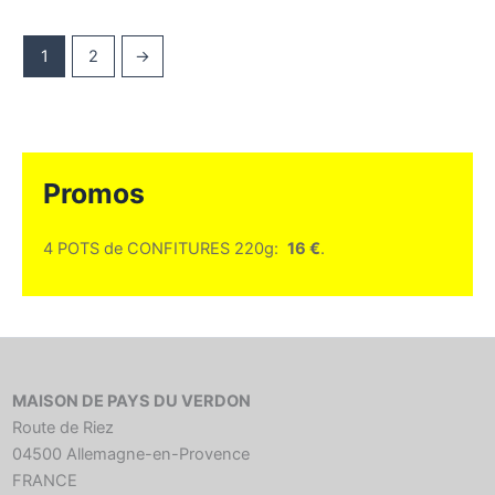
1
2
→
Promos
4 POTS de CONFITURES 220g:
16 €
.
MAISON DE PAYS DU VERDON
Route de Riez
04500 Allemagne-en-Provence
FRANCE