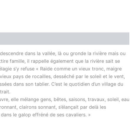
Producteur
Avis (0)
ur descendre dans la vallée, là ou gronde la rivière mais ou
tire famille, il rappelle également que la rivière sait se
lagie s’y refuse « Raide comme un vieux tronc, maigre
eux pays de rocailles, desséché par le soleil et le vent,
ées dans son tablier. C’est le quotidien d’un village du
rait.
re, elle mélange gens, bêtes, saisons, travaux, soleil, eau
ronnant, clairons sonnant, s’élançait par delà les
dans le galop effréné de ses cavaliers. »