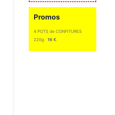
Promos
4 POTS de CONFITURES
220g:
16 €
.