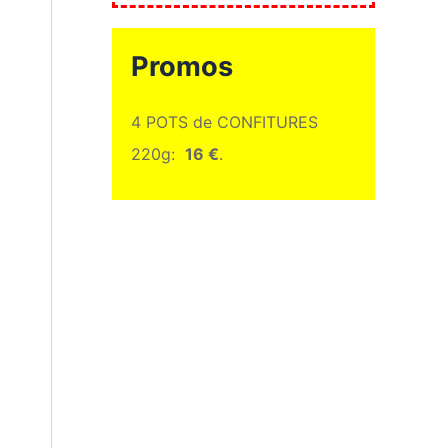
Promos
4 POTS de CONFITURES
220g:
16 €
.