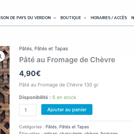
ISON DE PAYS DU VERDON
BOUTIQUE
HORAIRES / ACCÈS
Pâtés
,
Pâtés et Tapas
Pâté au Fromage de Chèvre
4,90
€
Pâté au Fromage de Chèvre 130 gr
Disponibilité :
6 en stock
quantité
Ajouter au panier
de
Pâté
au
Catégories :
Pâtés
,
Pâtés et Tapas
Fromage
Étiquettes :
artisan
,
charcuterie
,
chèvre
,
fromage
,