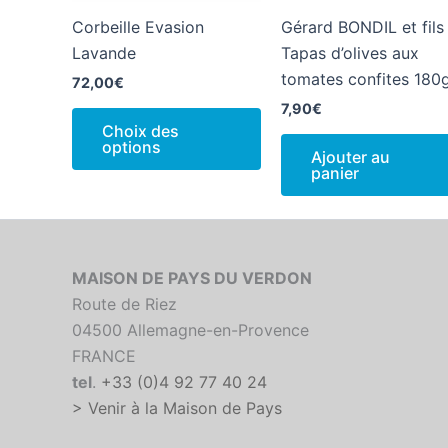
Corbeille Evasion
Gérard BONDIL et fils
Lavande
Tapas d’olives aux
tomates confites 180
72,00
€
7,90
€
Ce
Choix des
produit
options
Ajouter au
a
panier
plusieurs
variations.
Les
options
MAISON DE PAYS DU VERDON
peuvent
Route de Riez
être
04500 Allemagne-en-Provence
choisies
FRANCE
sur
tel
.
+33 (0)4 92 77 40 24
la
> Venir à la Maison de Pays
page