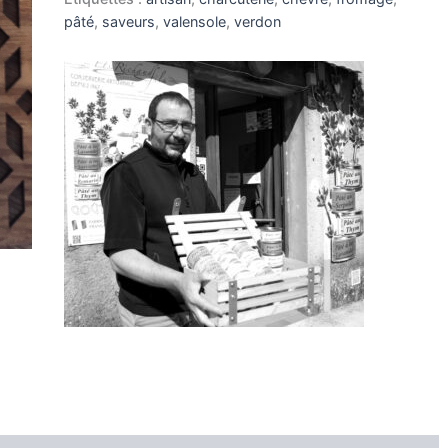
de
pâté
,
saveurs
,
valensole
,
verdon
Chèvre