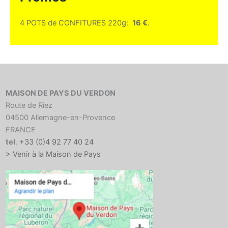
4 POTS de CONFITURES 220g:
16 €
.
MAISON DE PAYS DU VERDON
Route de Riez
04500 Allemagne-en-Provence
FRANCE
tel
.
+33 (0)4 92 77 40 24
> Venir à la Maison de Pays