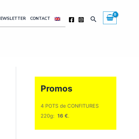
Rechercher
NEWSLETTER
CONTACT
Promos
4 POTS de CONFITURES
220g:
16 €
.