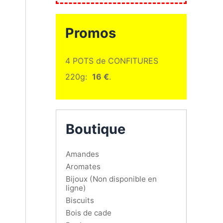
Promos
4 POTS de CONFITURES
220g:
16 €
.
Boutique
Amandes
Aromates
Bijoux (Non disponible en
ligne)
Biscuits
Bois de cade