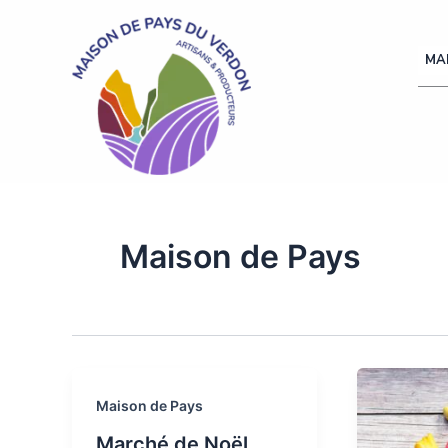
Aller
au
MA
contenu
Maison de Pays
Maison de Pays
Marché de Noël