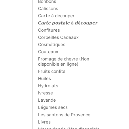
Bonbons
Calissons
Carte à découper
𝘾𝙖𝙧𝙩𝙚 𝙥𝙤𝙨𝙩𝙖𝙡𝙚 à 𝙙é𝙘𝙤𝙪𝙥𝙚𝙧
Confitures
Corbeilles Cadeaux
Cosmétiques
Couteaux
Fromage de chèvre (Non
disponible en ligne)
Fruits confits
Huiles
Hydrolats
Ivresse
Lavande
Légumes secs
Les santons de Provence
Livres