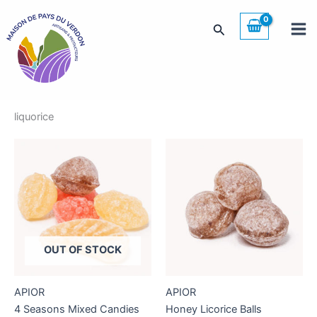
Skip
to
Search
content
liquorice
OUT OF STOCK
APIOR
APIOR
4 Seasons Mixed Candies
Honey Licorice Balls