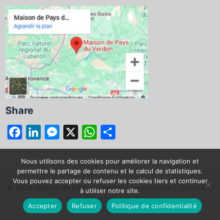
Share
F
L
M
X
W
S
a
i
e
h
h
c
n
s
a
a
Nous utilisons des cookies pour améliorer la navigation et
permettre le partage de contenu et le calcul de statistiques.
e
k
s
t
r
Vous pouvez accepter ou refuser les cookies tiers et continuer
© 2026 Maison de pays du Verdon |
Legal Notice
|
Terms and
b
e
e
s
e
à utiliser notre site.
Conditions
|
Privacy Policy
o
d
n
A
Accepter
Refuser
Politique de confidentialité