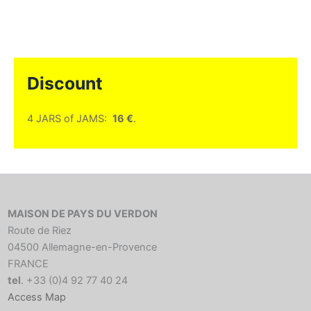
Discount
4 JARS of JAMS:
16 €
.
MAISON DE PAYS DU VERDON
Route de Riez
04500 Allemagne-en-Provence
FRANCE
tel
. +33 (0)4 92 77 40 24
Access Map