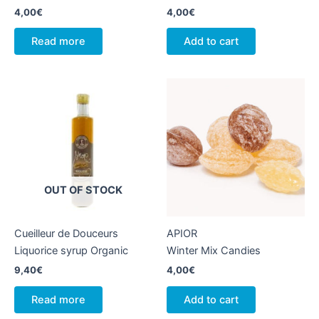
4,00
€
4,00
€
Read more
Add to cart
OUT OF STOCK
Cueilleur de Douceurs
APIOR
Liquorice syrup Organic
Winter Mix Candies
9,40
€
4,00
€
Read more
Add to cart