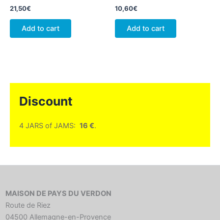
21,50
€
10,60
€
Add to cart
Add to cart
Discount
4 JARS of JAMS:
16 €
.
MAISON DE PAYS DU VERDON
Route de Riez
04500 Allemagne-en-Provence