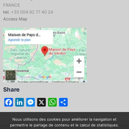
FRANCE
tel
. +33 (0)4 92 77 40 24
Access Map
Share
F
L
M
X
W
S
a
i
e
h
h
c
n
s
a
a
Nous utilisons des cookies pour améliorer la navigation et
permettre le partage de contenu et le calcul de statistiques.
e
k
s
t
r