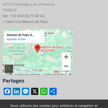
04500 Allemagne-en-Provence
FRANCE
tel
.
+33 (0)4 92 77 40 24
> Venir à la Maison de Pays
Partagez
F
L
M
X
W
P
a
i
e
h
a
c
n
s
a
r
Nous utilisons des cookies pour améliorer la navigation et