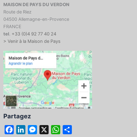
MAISON DE PAYS DU VERDON
Route de Riez
04500 Allemagne-en-Provence
FRANCE
tel
.
+33 (0)4 92 77 40 24
> Venir à la Maison de Pays
Partagez
F
L
M
X
W
P