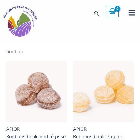
Aller
au
Rechercher
contenu
bonbon
APIOR
APIOR
Bonbons boule miel réglisse
Bonbons boule Propolis