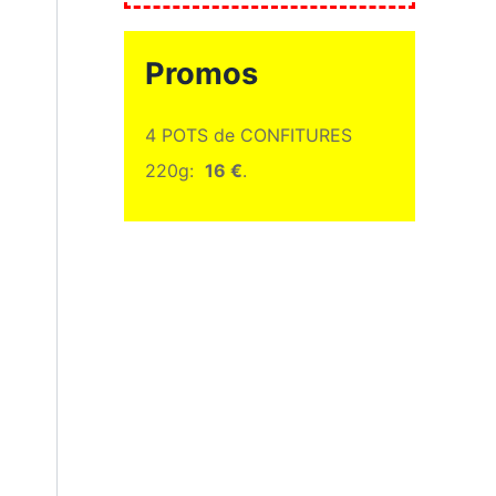
Promos
4 POTS de CONFITURES
220g:
16 €
.