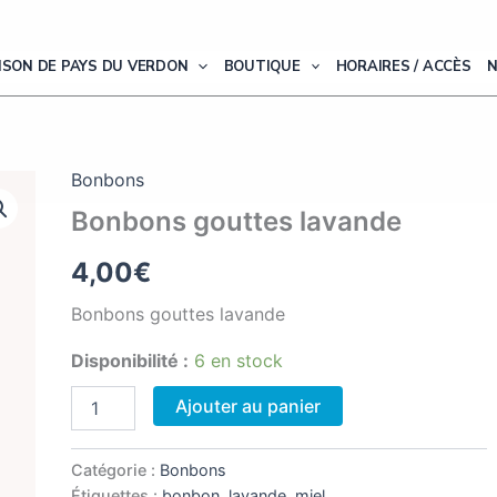
ISON DE PAYS DU VERDON
BOUTIQUE
HORAIRES / ACCÈS
Bonbons
Bonbons gouttes lavande
4,00
€
Bonbons gouttes lavande
Disponibilité :
6 en stock
quantité
Ajouter au panier
de
Bonbons
gouttes
Catégorie :
Bonbons
lavande
Étiquettes :
bonbon
,
lavande
,
miel