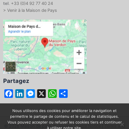
tel
.
+33 (0)4 92 77 40 24
> Venir à la Maison de Pays
Partagez
F
L
M
X
W
P
a
i
e
h
a
c
n
s
a
r
Nous utilisons des cookies pour améliorer la navigation et
permettre le partage de contenu et le calcul de statistiques.
e
k
s
t
t
Vous pouvez accepter ou refuser les cookies tiers et continuer
© 2026 Maison de pays du Verdon |
Legal Notice
|
Terms and
b
e
e
s
a
à utiliser notre site.