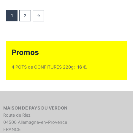
1
2
→
Promos
4 POTS de CONFITURES 220g:
16 €
.
MAISON DE PAYS DU VERDON
Route de Riez
04500 Allemagne-en-Provence
FRANCE