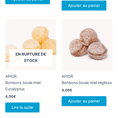
Ajouter au panier
EN RUPTURE DE
STOCK
APIOR
APIOR
Bonbons boule miel
Bonbons boule miel réglisse
Eucalyptus
4,00
€
4,00
€
Ajouter au panier
Lire la suite