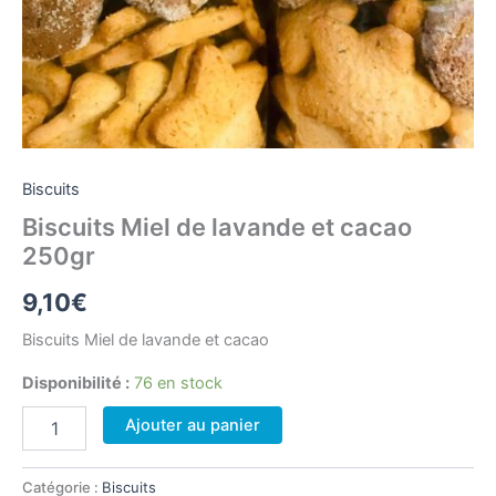
Biscuits
Biscuits Miel de lavande et cacao
250gr
9,10
€
Biscuits Miel de lavande et cacao
Disponibilité :
76 en stock
quantité
Ajouter au panier
de
Biscuits
Miel
Catégorie :
Biscuits