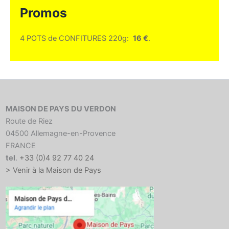
Promos
4 POTS de CONFITURES 220g:
16 €
.
MAISON DE PAYS DU VERDON
Route de Riez
04500 Allemagne-en-Provence
FRANCE
tel
.
+33 (0)4 92 77 40 24
> Venir à la Maison de Pays