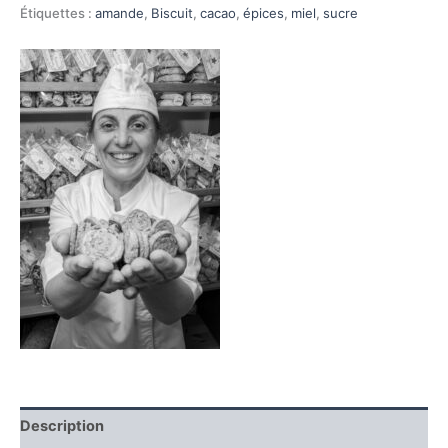
de
Étiquettes :
amande
,
Biscuit
,
cacao
,
épices
,
miel
,
sucre
lavande
et
cacao
250gr
Description